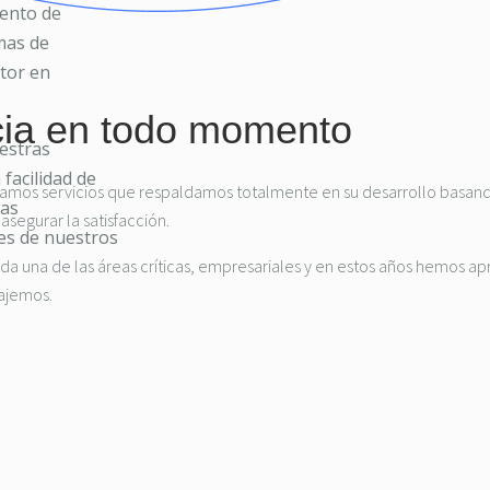
iento de
mas de
ctor en
cia en todo momento
estras
facilidad de
Damos servicios que respaldamos totalmente en su desarrollo basand
tas
asegurar la satisfacción.
es de nuestros
una de las áreas críticas, empresariales y en estos años hemos apre
bajemos.