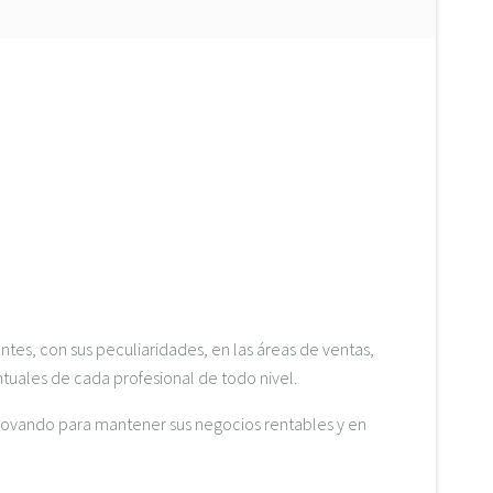
tes, con sus peculiaridades, en las áreas de ventas,
ntuales de cada profesional de todo nivel.
novando para mantener sus negocios rentables y en