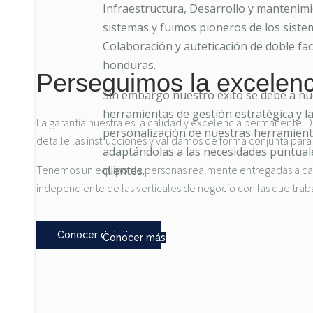
Infraestructura, Desarrollo y mantenim
sistemas y fuimos pioneros de los siste
Colaboración y auteticación de doble fa
honduras.
Perseguimos la excelen
Sin embargo nuestro éxito se debe a nu
herramientas de gestión estratégica y la 
La garantía nuestra es la calidad y excelencia permanente. 
personalización de nuestras herramien
detalle las instrucciones y validamos de forma conjunta para 
adaptándolas a las necesidades puntual
Tenemos un equipo de personas realmente entregadas a cada 
clientes.
independiente de las verticales de negocio con las que tra
Conocer detalles
Conocer más