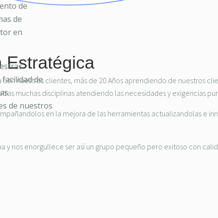
iento de
mas de
ctor en
 Estratégica
estras
facilidad de
con nuestros clientes, más de 20 Años aprendiendo de nuestros clien
tas
e otras muchas disciplinas atendiendo las necesidades y exigencias pu
es de nuestros
pañandolos en la mejora de las herramientas actualizandolas e in
 y nos enorgullece ser así un grupo pequeño pero exitoso con calida