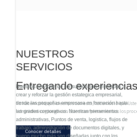
NUESTROS
SERVICIOS
Entregando experiencias
Nuestros servicios de consultoría son orientados a
crear y reforzar la gestión estategica empresarial,
No hacemos lo que creemos correcto, hacemos lo que Usted
desde las pequeñas empresasa en formación hasta
administrativa y luego con Usted complementamos los proce
las grades corporativas. Nuestras herramientas
administrativas, Puntos de venta, logistica, flujos de
trabajo, administración de documentos digitales, y
Conocer detalles
bueno mucho más son diseñadas junto con los