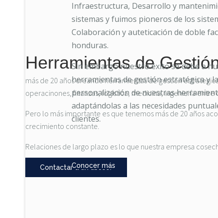
Infraestructura, Desarrollo y mantenim
sistemas y fuimos pioneros de los siste
Colaboración y auteticación de doble fa
honduras.
Herramientas de Gestión
Sin embargo nuestro éxito se debe a nu
herramientas de gestión estratégica y la 
más de 20 años creando herramientas de gestión estrategica 
personalización de nuestras herramien
operacinones, finanzas, logística, medicina, ingeniería entr
adaptándolas a las necesidades puntual
Pero lo más importante es que tenemos más de 20 años acom
clientes.
crecimiento constante.
Relaciones de largo plazo es lo que nuestra empresa cosecha
Conocer más
Contactar a un asesor