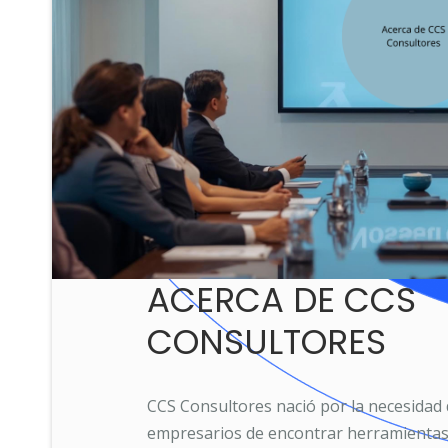
La garantía nuestra es la calidad y excelencia permanente. 
detalle las instrucciones y validamos de forma conjunta para 
Tenemos un equipo de personas realmente entregadas a cada 
independiente de las verticales de negocio con las que tra
Conocer detalles
ACERCA DE CCS
CONSULTORES
CCS Consultores nació por la necesidad
empresarios de encontrar herramientas