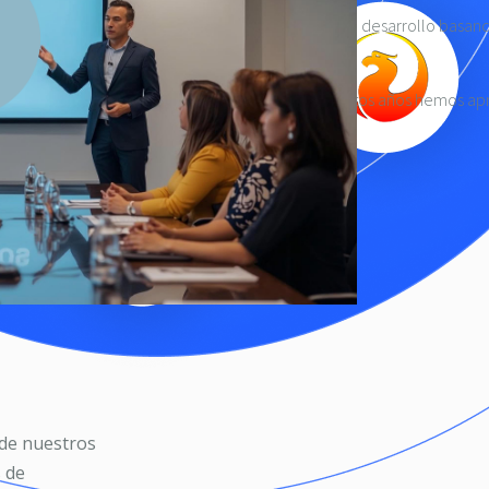
Damos servicios que respaldamos totalmente en su desarrollo basand
asegurar la satisfacción.
una de las áreas críticas, empresariales y en estos años hemos apre
bajemos.
 de nuestros
 de