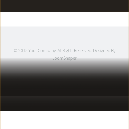
© 2015 Your Company. All Rights Reserved. Designed By
JoomShaper