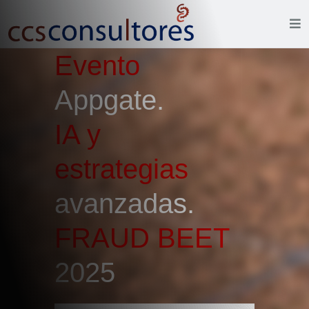
Evento
Appgate.
IA y
estrategias
avanzadas.
FRAUD BEET
2025